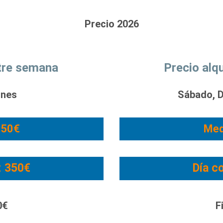
Precio 2026
ntre semana
Precio alq
rnes
Sábado, D
250€
Med
:
350€
Día c
0€
F