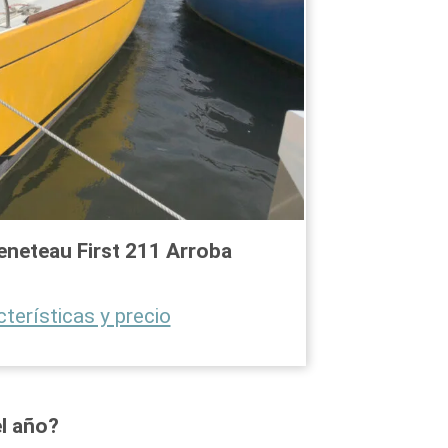
eneteau First 211
Arroba
cterísticas y precio
el año?