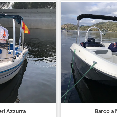
eri
Azzurra
Barco a 