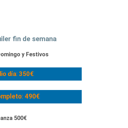
uiler fin de semana
omingo y Festivos
io día
:
350€
ompleto
:
490€
ianza 500€