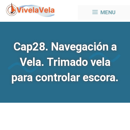
Saltar
MENU
al
contenido
Cap28. Navegación a
Vela. Trimado vela
para controlar escora.